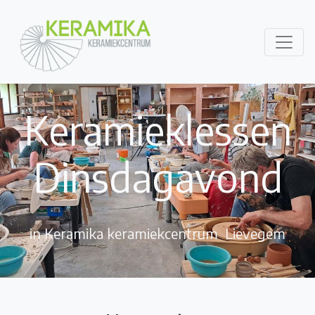
Keramieklessen
Dinsdagavond
in Keramika keramiekcentrum Lievegem