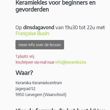
Keramiekles voor beginners en
gevorderden
Op
dinsdagavond
van 19u30 tot 22u
met
Françoise Busin
meer info over de lessen
1 plaats vrij.
Inschrijven via mail naar
info@keramika.be
Waar?
Keramika Keramiekcentrum
Jagerpad 52
9950 Lievegem (Waarschoot)