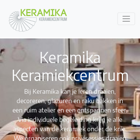
Keramika
Keramiekcentrum
Bij Keramika kan je leren draaien,
decoreren, glazuren en raku bakken in
een ruim atelier en een ontspannen sfeer.
Via individuele begeleiding krijg je alle
aspecten van de keramiek onder de knie.
We organiseren ook privésessies draaien