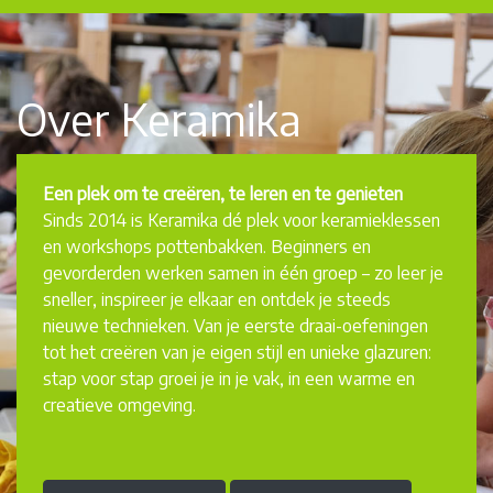
Over Keramika
Een plek om te creëren, te leren en te genieten
Sinds 2014 is Keramika dé plek voor keramieklessen
en workshops pottenbakken. Beginners en
gevorderden werken samen in één groep – zo leer je
sneller, inspireer je elkaar en ontdek je steeds
nieuwe technieken. Van je eerste draai-oefeningen
tot het creëren van je eigen stijl en unieke glazuren:
stap voor stap groei je in je vak, in een warme en
creatieve omgeving.