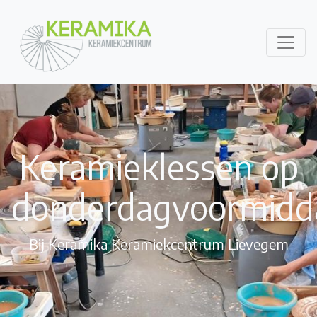
Keramieklessen op
donderdagvoormidd
Bij Keramika Keramiekcentrum Lievegem