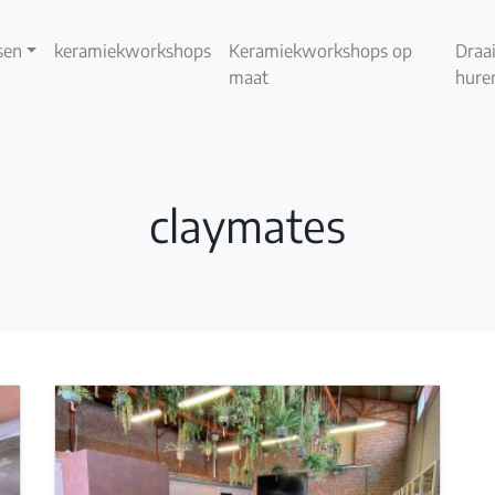
sen
keramiekworkshops
Keramiekworkshops op
Draai
maat
hure
claymates