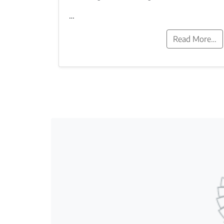
…
Read More…