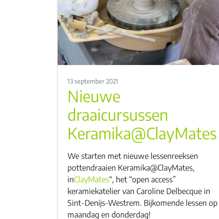
13 september 2021
Nieuwe
draaicursussen
Keramika@ClayMates
We starten met nieuwe lessenreeksen
pottendraaien Keramika@ClayMates,
in
ClayMates
“, het “open access”
keramiekatelier van Caroline Delbecque in
Sint-Denijs-Westrem. Bijkomende lessen op
maandag en donderdag!