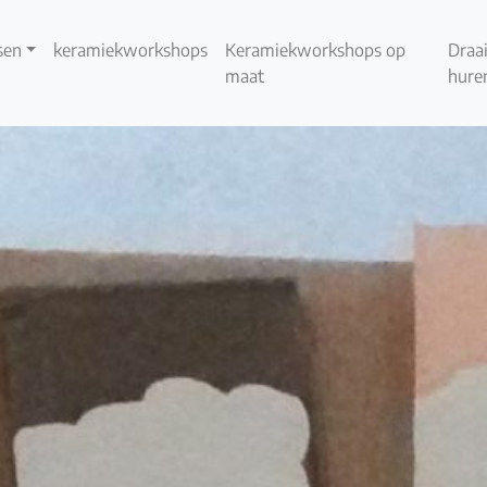
sen
keramiekworkshops
Keramiekworkshops op
Draai
maat
hure