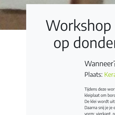
Workshop 
op donder
Wanneer? 
Plaats:
Ker
Tijdens deze wo
kleiplaat om bor
De klei wordt ui
Daarna snij je je
vorm: vierkant, r