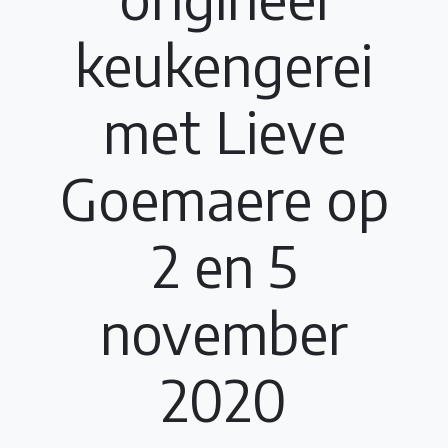
keukengerei
met Lieve
Goemaere op
2 en 5
november
2020