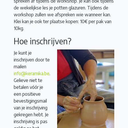
spreken af tijdens de workshop. Je kan ook tijdens
de wekelijkse les je potten glazuren. Tijdens de
workshop zullen we afspreken wie wanneer kan.
Klei kan je ook ter plaatse kopen: 10€ per pak van
10kg.
Hoe inschrijven?
Je kunt je
inschrijven door te
mailen
info@keramika.be
.
Gelieve niet te
betalen vóór je
een positieve
bevestigingsmail
van je inschrijving
gekregen hebt. Je
inschrijving is pas