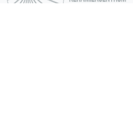
Keramika
Keramiekcentrum
Jagerpad 52
9950 Lievegem (Waarschoot)
E-mail: info@keramika.be
Telefoon: +32 473 66 32 78