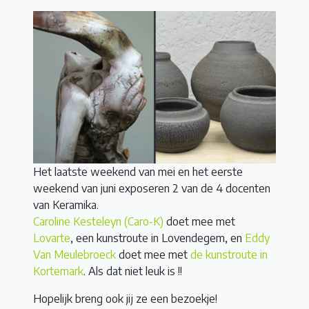
Het laatste weekend van mei en het eerste
weekend van juni exposeren 2 van de 4 docenten
van Keramika.
Caroline Kesteleyn (Caro-K)
doet mee met
Lovarte
, een kunstroute in Lovendegem, en
Eddy
Van Meulebroeck
doet mee met
de kunstroute in
Kortemark
. Als dat niet leuk is !!
Hopelijk breng ook jij ze een bezoekje!