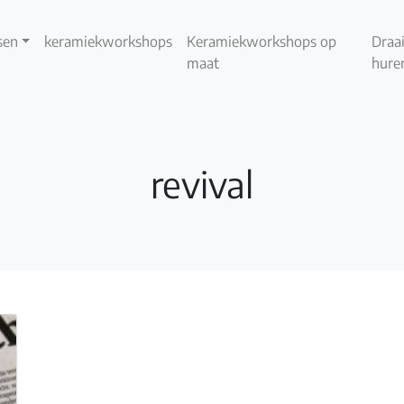
sen
keramiekworkshops
Keramiekworkshops op
Draai
maat
hure
revival