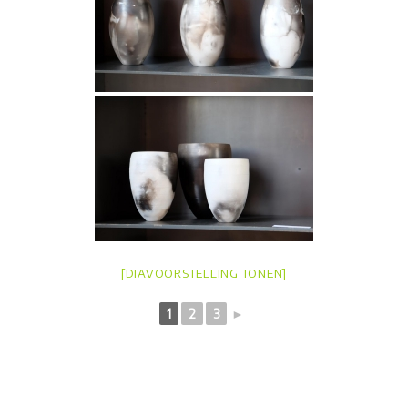
[DIAVOORSTELLING TONEN]
1
2
3
►