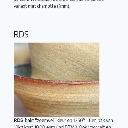
variant met chamotte (1mm).
RDS
RDS
bakt "zeemvel" kleur op 1250°. Een pak van
10kg kost 10,00 euro (incl.BTW). Ook voor wit en