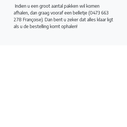
Indien u een groot aantal pakken wil komen
afhalen, dan graag vooraf een belletje (0473 663
278 Françoise). Dan bent u zeker dat alles klaar ligt
als u de bestelling komt ophalen!
Locatie:
Keramika Keramiekcentrum
Jagerpad 52
9950 Lievegem