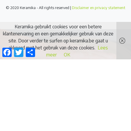
© 2020 Keramika - All rights reserved |
Disclaimer en privacy statement
Keramika gebruikt cookies voor een betere
klantenervaring en een gemakkelijker gebruik van deze
site. Door verder te surfen op keramika.be gaat u
akkoord met het gebruik van deze cookies.
Lees
Facebook
Twitter
Delen
meer
OK