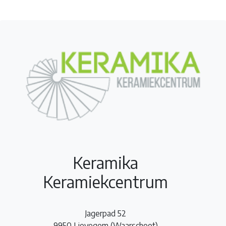
Keramika
Keramiekcentrum
Jagerpad 52
9950 Lievegem (Waarschoot)