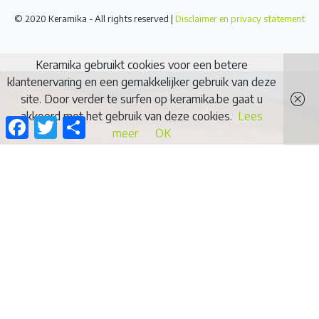
© 2020 Keramika - All rights reserved |
Disclaimer en privacy statement
Keramika gebruikt cookies voor een betere
klantenervaring en een gemakkelijker gebruik van deze
site. Door verder te surfen op keramika.be gaat u
akkoord met het gebruik van deze cookies.
Lees
Facebook
Twitter
Delen
meer
OK