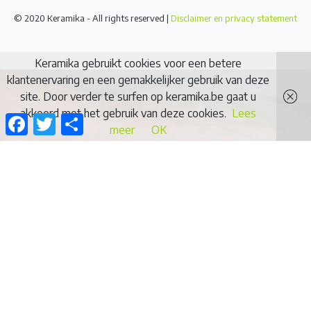
© 2020 Keramika - All rights reserved |
Disclaimer en privacy statement
Keramika gebruikt cookies voor een betere
klantenervaring en een gemakkelijker gebruik van deze
site. Door verder te surfen op keramika.be gaat u
akkoord met het gebruik van deze cookies.
Lees
Facebook
Twitter
Delen
meer
OK