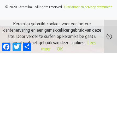
© 2020 Keramika - All rights reserved |
Disclaimer en privacy statement
Keramika gebruikt cookies voor een betere
klantenervaring en een gemakkelijker gebruik van deze
site. Door verder te surfen op keramika.be gaat u
akkoord met het gebruik van deze cookies.
Lees
Facebook
Twitter
Delen
meer
OK