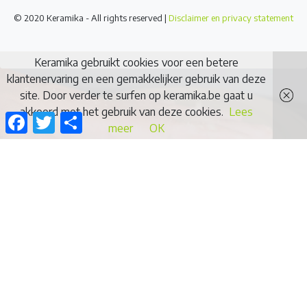
© 2020 Keramika - All rights reserved |
Disclaimer en privacy statement
Keramika gebruikt cookies voor een betere
klantenervaring en een gemakkelijker gebruik van deze
site. Door verder te surfen op keramika.be gaat u
akkoord met het gebruik van deze cookies.
Lees
Facebook
Twitter
Delen
meer
OK