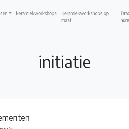
ssen
keramiekworkshops
Keramiekworkshops op
Draa
maat
hur
initiatie
ementen