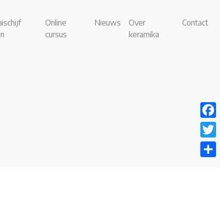
ischijf
Online
Nieuws
Over
Contact
en
cursus
keramika
Face
Twitt
Dele