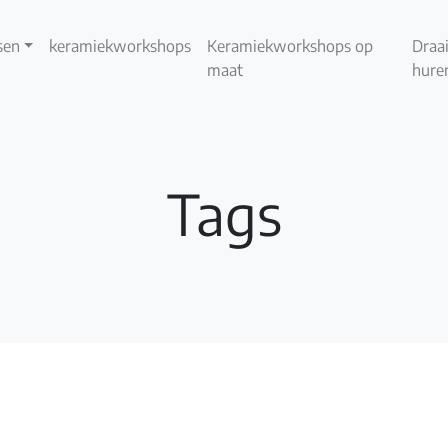
sen
keramiekworkshops
Keramiekworkshops op
Draai
maat
hure
Tags