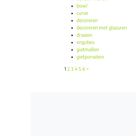
bowl
curve
decoreren
decoreren met glazuren
draaien
engobes
gietmallen
gietporselein
1
2
3
4
5
6
>