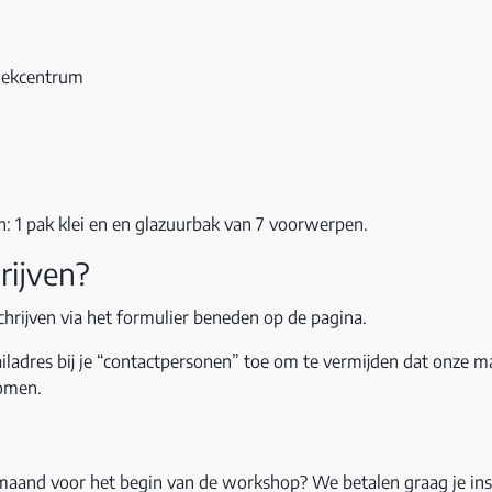
iekcentrum
: 1 pak klei en en glazuurbak van 7 voorwerpen.
rijven?
schrijven via het formulier beneden op de pagina.
iladres bij je “contactpersonen” toe om te vermijden dat onze ma
omen.
maand voor het begin van de workshop? We betalen graag je ins