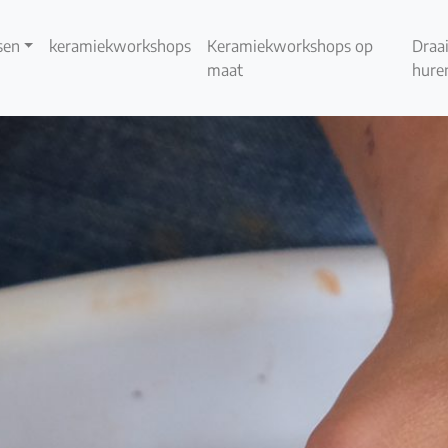
sen
keramiekworkshops
Keramiekworkshops op
Draai
maat
hure