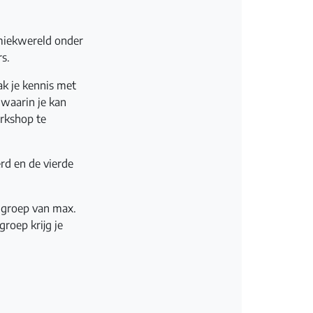
amiekwereld onder
rs.
ak je kennis met
 waarin je kan
orkshop te
rd en de vierde
n groep van max.
roep krijg je