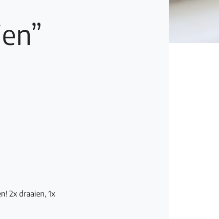
ien”
n! 2x draaien, 1x