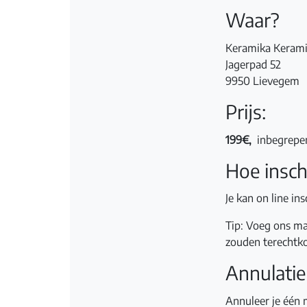
Waar?
Keramika Keram
Jagerpad 52
9950 Lievegem
Prijs:
199€,
inbegrepen
Hoe insch
Je kan on line in
Tip: Voeg ons ma
zouden terechtk
Annulatie
Annuleer je één 