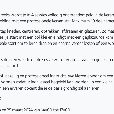
ireeks wordt je in 4 sessies volledig ondergedompeld in de ker
leiding met een professionele keramiste. Maximum 10 deelneme
 stap kneden, centreren, optrekken, afdraaien en glazuren. Zo ma
es: je start met een bol klei en eindigt met een geglazuurde kom
deale start om te leren draaien en daarna verder lessen of een w
ies draaien we, de derde sessie wordt er afgedraaid en gedecoree
geglazuurd.
oot, gezellig en professioneel ingericht. We kiezen ervoor om ee
vormen zodat je individueel begeleid kan worden. In een kleine g
 een ervaren docent die je de basis grondig zal aanleren!
?
8 en 25 maart 2024 van 14u00 tot 17u00.