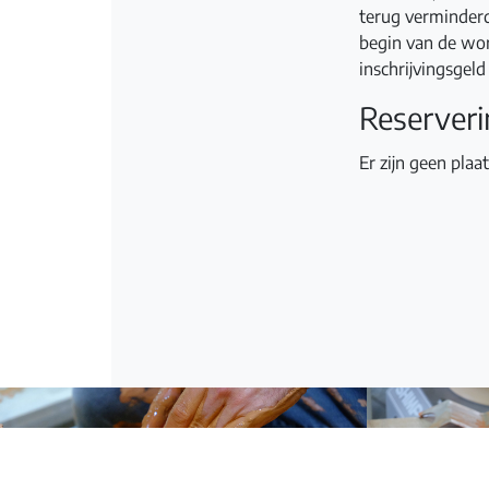
terug verminderd
begin van de wor
inschrijvingsgel
Reserver
Er zijn geen plaa