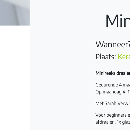
Min
Wanneer?
Plaats:
Ker
Minireeks draaie
Gedurende 4 maa
Op maandag 4, 11
Met Sarah Verwil
Voor beginners e
afdraaien, 1x gla