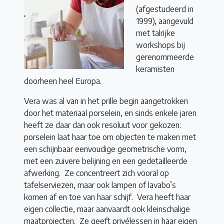
(afgestudeerd in
1999), aangevuld
met talrijke
workshops bij
gerenommeerde
keramisten
doorheen heel Europa.
Vera was al van in het prille begin aangetrokken
door het materiaal porselein, en sinds enkele jaren
heeft ze daar dan ook resoluut voor gekozen:
porselein laat haar toe om objecten te maken met
een schijnbaar eenvoudige geometrische vorm,
met een zuivere belijning en een gedetailleerde
afwerking.
Ze concentreert zich vooral op
tafelserviezen, maar ook lampen of lavabo’s
komen af en toe van haar schijf.
Vera heeft haar
eigen collectie, maar aanvaardt ook kleinschalige
maatprojecten.
Ze geeft privélessen in haar eigen