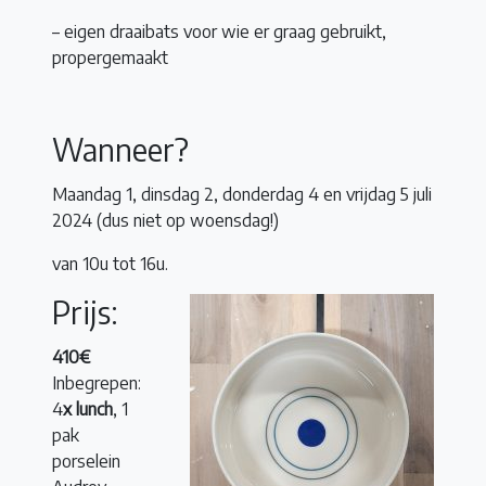
– eigen draaibats voor wie er graag gebruikt,
propergemaakt
Wanneer?
Maandag 1, dinsdag 2, donderdag 4 en vrijdag 5 juli
2024 (dus niet op woensdag!)
van 10u tot 16u.
Prijs:
410€
Inbegrepen:
4
x lunch
, 1
pak
porselein