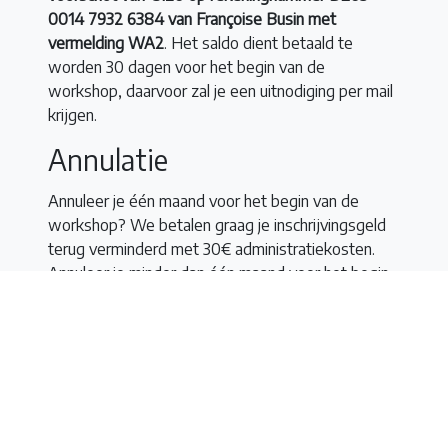
0014 7932 6384 van Françoise Busin met
vermelding WA2
.
Het saldo dient betaald te
worden 30 dagen voor het begin van de
workshop, daarvoor zal je een uitnodiging per mail
krijgen.
Annulatie
Annuleer je één maand voor het begin van de
workshop? We betalen graag je inschrijvingsgeld
terug verminderd met 30€ administratiekosten.
Annuleer je minder dan één maand voor het begin
van de workshop? Enkel als iemand op de
wachtlijst je plaats kan innemen, betalen we je
inschrijvingsgeld terug verminderd met 30€
administratiekosten.