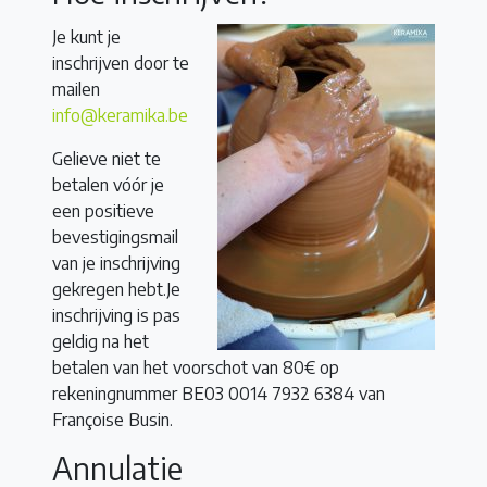
Je kunt je
inschrijven door te
mailen
info@keramika.be
Gelieve niet te
betalen vóór je
een positieve
bevestigingsmail
van je inschrijving
gekregen hebt.Je
inschrijving is pas
geldig na het
betalen van het voorschot van 80€ op
rekeningnummer BE03 0014 7932 6384 van
Françoise Busin.
Annulatie