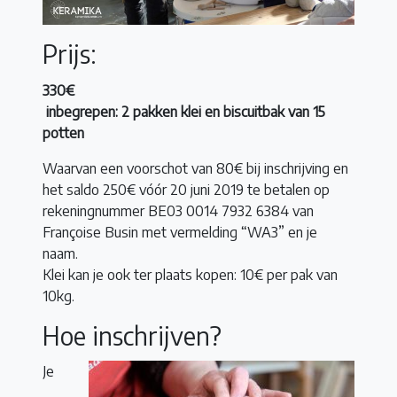
Prijs:
330€
inbegrepen: 2 pakken klei en biscuitbak van 15
potten
Waarvan een voorschot van 80€ bij inschrijving en
het saldo 250€ vóór 20 juni 2019 te betalen op
rekeningnummer BE03 0014 7932 6384 van
Françoise Busin met vermelding “WA3” en je
naam.
Klei kan je ook ter plaats kopen: 10€ per pak van
10kg.
Hoe inschrijven?
Je