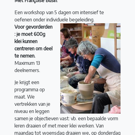
Met Françoise Busin
.
Een workshop van 5 dagen om intensief te
oefenen onder individuele begeleiding.
Voor gevorderden
: je moet 600g
klei kunnen
centreren om deel
te nemen.
Maximum 13
deelnemers.
Je krijgt een
programma op
maat. We
vertrekken van je
niveau en leggen
samen je objectieven vast: vb. een bepaalde vorm
leren draaien of met meer klei werken. Van
maandag tot woensdag draaien we, op donderdag