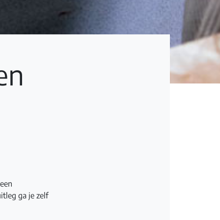
ien
 een
tleg ga je zelf