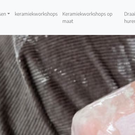
sen
keramiekworkshops
Keramiekworkshops op
Draai
maat
hure