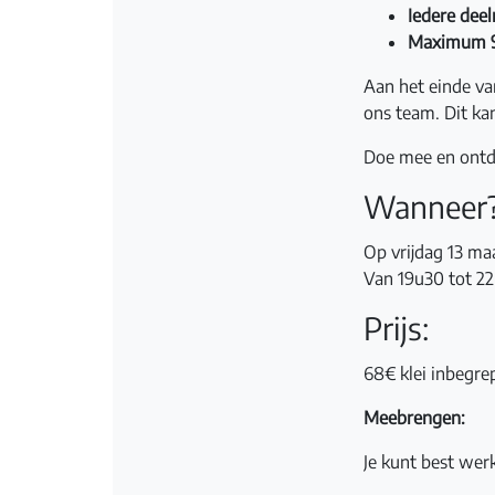
Iedere deel
Maximum 9
Aan het einde van
ons team. Dit ka
Doe mee en ontde
Wanneer
Op vrijdag 13 ma
Van 19u30 tot 2
Prijs:
68€ klei inbegre
Meebrengen:
Je kunt best wer