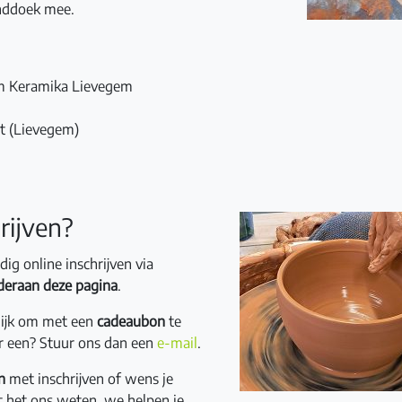
nddoek mee.
m Keramika Lievegem
t (Lievegem)
rijven?
dig online inschrijven via
deraan deze pagina
.
lijk om met een
cadeaubon
te
er een? Stuur ons dan een
e-mail
.
n
met inschrijven of wens je
t het ons weten, we helpen je