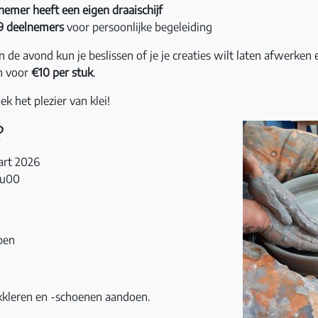
nemer heeft een eigen draaischijf
 deelnemers
voor persoonlijke begeleiding
 de avond kun je beslissen of je je creaties wilt laten afwerken
n voor
€10 per stuk
.
k het plezier van klei!
?
art 2026
2u00
pen
kkleren en -schoenen aandoen.