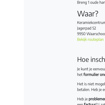
Breng 1 oude ha
Waar?
Keramiekcentru
Jagerpad 52
9950 Waarschoo
Bekijk routeplan
Hoe insch
Je kunt je eenvou
het
formulier on
Het is niet moge
betalen. Heb je 
Heb je
probleme
een
factuur
? Laa