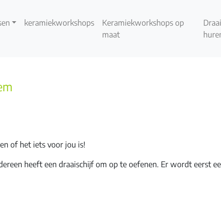
sen
keramiekworkshops
Keramiekworkshops op
Draai
maat
hure
gem
en of het iets voor jou is!
ereen heeft een draaischijf om op te oefenen. Er wordt eerst e