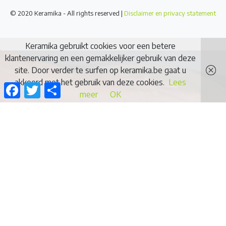
© 2020 Keramika - All rights reserved |
Disclaimer en privacy statement
Keramika gebruikt cookies voor een betere
klantenervaring en een gemakkelijker gebruik van deze
site. Door verder te surfen op keramika.be gaat u
akkoord met het gebruik van deze cookies.
Lees
Facebook
Twitter
Delen
meer
OK