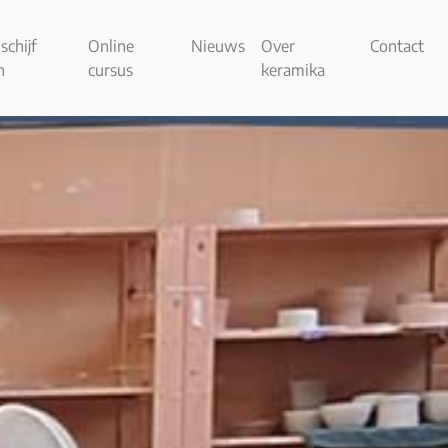
schijf
Online
Nieuws
Over
Contact
n
cursus
keramika