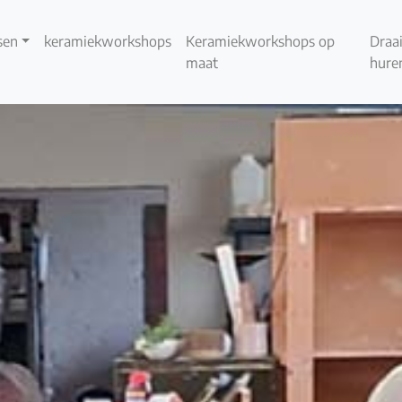
sen
keramiekworkshops
Keramiekworkshops op
Draai
maat
hure