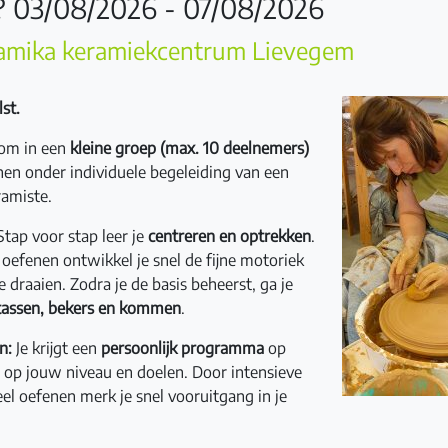
 03/08/2026 - 07/08/2026
amika keramiekcentrum Lievegem
st.
 om in een
kleine groep (max. 10 deelnemers)
enen onder individuele begeleiding van een
ramiste.
tap voor stap leer je
centreren en optrekken
.
 oefenen ontwikkel je snel de fijne motoriek
e draaien. Zodra je de basis beheerst, ga je
tassen, bekers en kommen
.
n:
Je krijgt een
persoonlijk programma
op
op jouw niveau en doelen. Door intensieve
el oefenen merk je snel vooruitgang in je