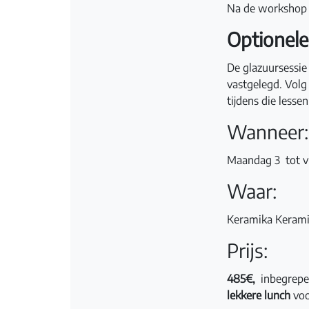
Na de worksho
Optionele
De glazuursessie
vastgelegd. Volg 
tijdens die lesse
Wanneer:
Maandag 3 tot vr
Waar:
Keramika Kerami
Prijs:
485€,
inbegrepen
lekkere lunch
voo