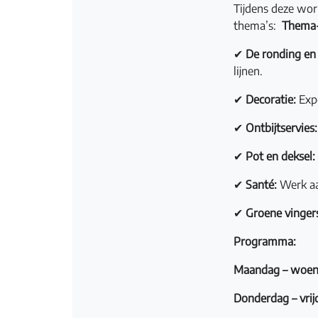
Tijdens deze work
thema’s:
Thema-
✔
De ronding en 
lijnen.
✔
Decoratie:
Expe
✔
Ontbijtservies:
✔
Pot en deksel:
✔
Santé:
Werk aa
✔
Groene vinger
Programma:
Maandag – woen
Donderdag – vrij