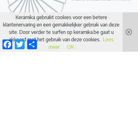
Keramika gebruikt cookies voor een betere
klantenervaring en een gemakkelijker gebruik van deze
site. Door verder te surfen op keramika.be gaat u
akkoord met het gebruik van deze cookies.
Lees
Facebook
Twitter
Delen
meer
OK
Keramika
Keramiekcentrum
Jagerpad 52
9950 Lievegem (Waarschoot)
E-mail: info@keramika.be
Telefoon: +32 473 66 32 78