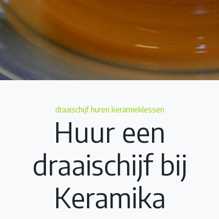
Categories
draaischijf huren
keramieklessen
Huur een
draaischijf bij
Keramika