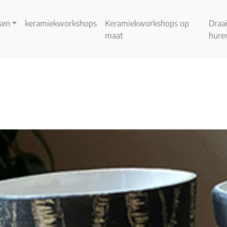
sen
keramiekworkshops
Keramiekworkshops op
Draai
maat
hure