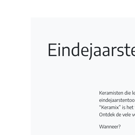
Eindejaarst
Keramisten die le
eindejaarstentoon
“Keramix” is het
Ontdek de vele v
Wanneer?