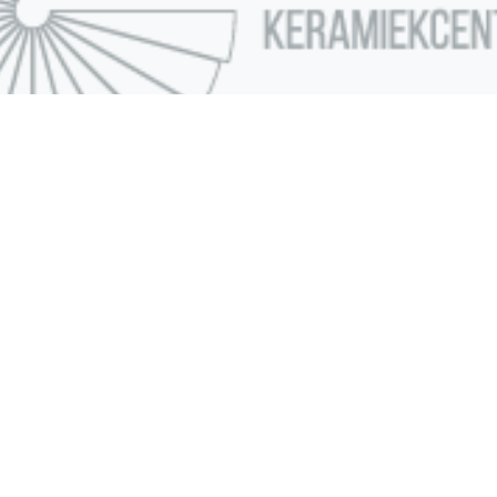
Keramika Keramiekcentrum
Jagerpad 52
9950 Lievegem (Waarschoot)
E-mail: info@keramika.be
Telefoon: +32 473 66 32 78