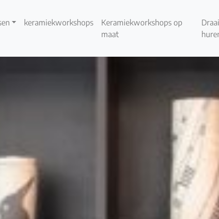
sen
keramiekworkshops
Keramiekworkshops op
Draai
maat
hure